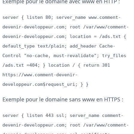
Exemple pour le domaine avec www en HTTP :
server { listen 80; server_name www.comment-
devenir-developpeur.com; root /var/www/comment-
devenir-developpeur.com; location = /ads.txt {
default_type text/plain; add_header Cache-
Control "no-cache, must-revalidate"; try_files
/ads.txt =404; } location / { return 301
https://www.comment-devenir-
developpeur.com$request_uri; } }
Exemple pour le domaine sans www en HTTPS :
server { listen 443 ssl; server_name comment-
devenir-developpeur.com; root /var/www/comment-