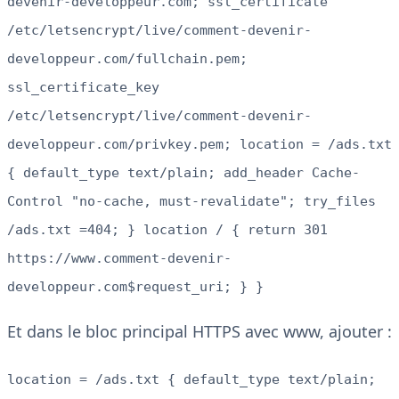
devenir-developpeur.com; ssl_certificate
/etc/letsencrypt/live/comment-devenir-
developpeur.com/fullchain.pem;
ssl_certificate_key
/etc/letsencrypt/live/comment-devenir-
developpeur.com/privkey.pem; location = /ads.txt
{ default_type text/plain; add_header Cache-
Control "no-cache, must-revalidate"; try_files
/ads.txt =404; } location / { return 301
https://www.comment-devenir-
developpeur.com$request_uri; } }
Et dans le bloc principal HTTPS avec www, ajouter :
location = /ads.txt { default_type text/plain;